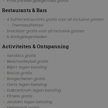
Privé parkeergelegenheid
gratis
Restaurants & Bars
4 buffetrestaurants
gratis voor all inclusive gasten
Themabuffetten
Snackbar
gratis voor all inclusive gasten
6 drinkgelegenheden
Activiteiten & Ontspanning
Aerobics
gratis
Beachvolleybal
gratis
Biljart
tegen betaling
Boccia
gratis
Boogschieten
gratis
Darts
tegen betaling
Duikcentrum
tegen betaling
Fitness
gratis
Jetskiën
tegen betaling
Midgetgolf
gratis