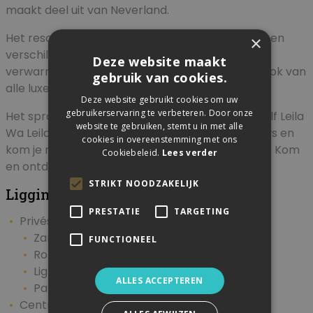
maakt deel uit van Neverland.
Het resort biedt een aquapark, talloze glijbanen en
×
verschillende zwembaden. Niet alleen in de fijne
Deze website maakt
verwarmde zwembaden is het genieten, maar ook van
gebruik van cookies.
alle luxe en comfortabele faciliteiten.
Deze website gebruikt cookies om uw
gebruikerservaring te verbeteren. Door onze
Het sprookje zet zich voort in het nabijgelegen Alf Leila
website te gebruiken, stemt u in met alle
Wa Leila Theater. Hier vind je spectaculaire shows en
cookies in overeenstemming met ons
kom je meer te weten over Farao's en bedoeïen. Kom
Cookiebeleid.
Lees verder
en ontdek deze unieke beleving zelf!
STRIKT NOODZAKELIJK
Ligging
PRESTATIE
TARGETING
Privéstrand op circa 900 meter
Zandstrand
FUNCTIONEEL
Rotsstrand
Ligbedden met matrasjes
gratis
ALLES ACCEPTEREN
Parasol
gratis
Centrum van Hurghada op circa 18 kilometer