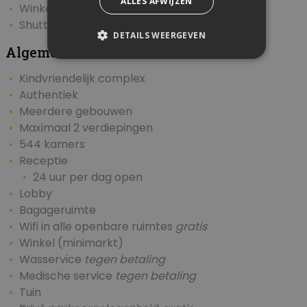
ALLES AFWIJZEN
Winkelcentrum op circa 500 meter
Shuttleservice naar het strand
gratis
DETAILS WEERGEVEN
Algemeen & Faciliteiten
Kindvriendelijk complex
Authentiek
Meerdere gebouwen
Maximaal 2 verdiepingen
544 kamers
Receptie
24 uur per dag open
Lobby
Bagageruimte
Wifi in alle openbare ruimtes
gratis
Winkel (minimarkt)
Wasservice
tegen betaling
Medische service
tegen betaling
Tuin