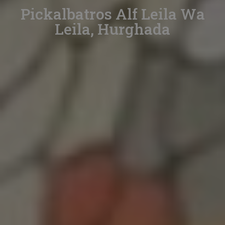
Pickalbatros Alf Leila Wa
Leila, Hurghada