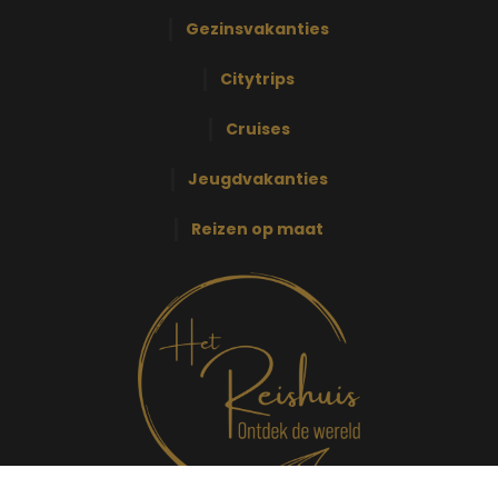
Gezinsvakanties
Citytrips
Cruises
Jeugdvakanties
Reizen op maat