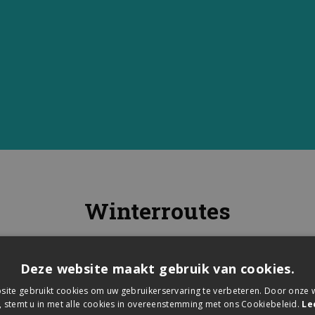
Winterroutes
 2024-2025. Te verkrijgen in on
Deze website maakt gebruik van cookies.
ite gebruikt cookies om uw gebruikerservaring te verbeteren. Door onze w
, stemt u in met alle cookies in overeenstemming met ons Cookiebeleid.
Le