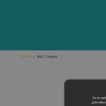
Home
MSC Cruises
Aanbod voor
Deze webs
gebruiken